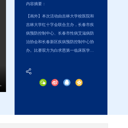
内容摘要：
【画外】本次活动由吉林大学校医院和
吉林大学红十字会联合主办，长春市疾
病预防控制中心、长春市性病艾滋病防
治协会和长春新区疾病预防控制中心协
办。比赛双方为白求恩第一临床医学院
辩论队和湛语辩论队。辩题是艾滋病患
者是否应享有与其他疾病患者同等的社
会权益与支持。参赛队伍从开篇立论、
驳论质询、质询小结、自由辩论和总结
等五个环节分别展开论述。各辩手使出
看家本领，立论陈词，现场阵阵掌声。
自由辩论环节双方更是激...