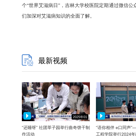
个“世界艾滋病日”，吉林大学校医院定期通过微信
们加深对艾滋病知识的全面了解。
最新视频
2025年01
月11日
“还睡呀” 社团莘子园举行曲奇饼干制
“语你相伴 e口同声
作活动
工程学院举行2024年配