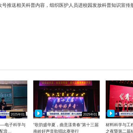
公众号推送相关科普内容，组织医护人员进校园发放科普知识宣传
2025年01
2025年01
月10日
月08日
”——电子科学与
“歌韵盛华夏，曲意漾青春”第十三届
材料科学与工程
音...
南岭好声音歌唱比赛举行
之夜暨第二届材