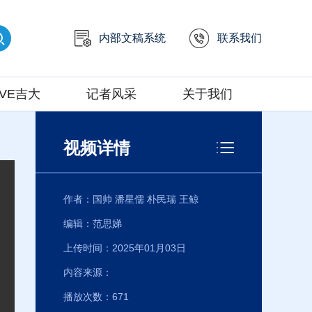
内部文稿系统
联系我们
IVE吉大
记者风采
关于我们
视频详情
作者：国帅 潘星儒 朴民瑞 王鲸
编辑：范思娣
上传时间：2025年01月03日
内容来源：
播放次数：
671