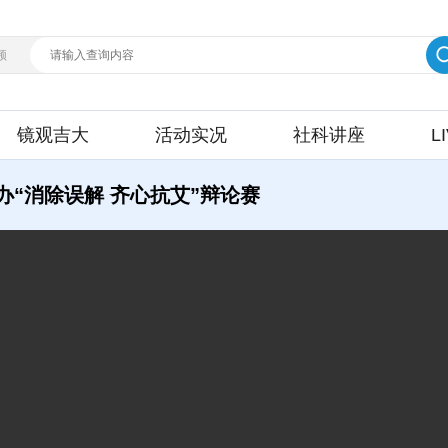
频
镜观吉大
活动实况
社科讲座
L
办“消除误解 齐心抗艾”辩论赛