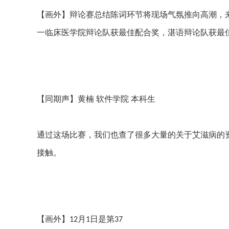
【画外】辩论赛总结陈词环节将现场气氛推向高潮，
一临床医学院辩论队获最佳配合奖，湛语辩论队获最
【同期声】黄楠
软件学院
本科生
通过这场比赛，我们也查了很多大量的关于艾滋病的
接触。
【画外】
月
日是第
12
1
37