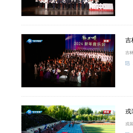
吉
吉林
戎
戎装