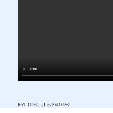
附件【
1097.jpg
】已下载
1369
次