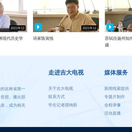
2021年12
2021年12
月07日
月07日
洲现代历史学
诗家陈寅恪
苏轼任扬州知
越
走进吉大电视
媒体服务
关于吉大电视
新闻线索提供
准的吉林省第一
联系方式
专题片制作
播音部、播出部
学生记者团纳新
全程录像
代表，成为相关
活动直播