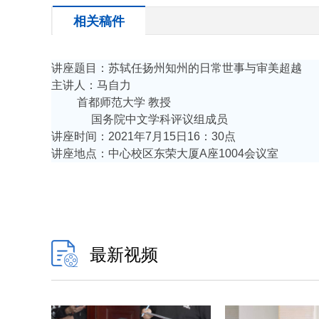
相关稿件
讲座题目：苏轼任扬州知州的日常世事与审美超越
主讲
人：马自力
首都师范大学
教授
国务院中文学科评议组成员
讲座时间：
2021
年
7
月
15
日
16
：
30
点
讲座地点：中心校区东荣大厦
A
座
1004
会议室
最新视频