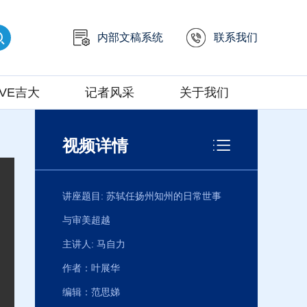
内部文稿系统
联系我们
IVE吉大
记者风采
关于我们
视频详情
讲座题目:
苏轼任扬州知州的日常世事
与审美超越
主讲人:
马自力
作者：叶展华
编辑：范思娣